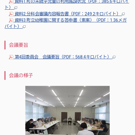
資料1.町の未就学児童の利用施設状況（PDF：385.6キロバイ
ト）
資料2.分科会審議内容報告書（PDF：249.2キロバイト）
資料3.町立幼稚園に関する答申書（素案）（PDF：1.36メガ
バイト）
会議要旨
第4回委員会 会議要旨（PDF：568.4キロバイト）
会議の様子