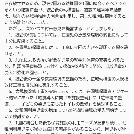
を存続させるため、現在2園ある幼稚園を1園に統合するべきであ
るという結論に至り、統合後の幼稚園は、施設の建築年を踏ま
え、現在の益城幼稚園の園舎を利用し、第二幼稚園は廃園すると
いう結論となりました。
ただし、次の7つの付帯意見を提言することとしました。
1．統合の時期については、在園児の急激な環境の変化に対して
十分に配慮すること。
2．在園児の保護者に対し、丁寧に今回の内容を説明する場を設
けること。
3．加配による支援が必要な児童の就学前保育の充実を図るた
め、町認可保育施設における支援体制の強化に努め、当該児童の
受入れ強化を図ること。
4．統合後の十全な教育環境の整備のため、益城幼稚園の大規模
改修工事を優先的に実施すること。
5．大規模改修工事の実施にあたっては、在園児保護者アンケー
ト結果にあった「給食導入に向けた施設整備」や「駐車場の整
備」、「子どもの発達に応じたトイレの改修」を検討すること。
6．幼稚園利用児童の増加につながる満3歳児の受入開始等につ
いて検討すること。
7．1園に統合した後も保育施設の利用ニーズが高まり続け、幼
稚園利用児童が減少し続ける可能性があることから、園児数が統