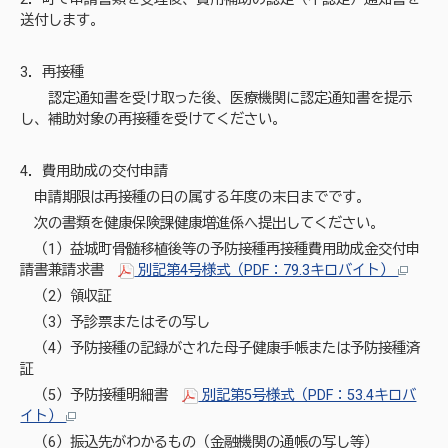
送付します。
3．再接種
認定通知書を受け取った後、医療機関に認定通知書を提示
し、補助対象の再接種を受けてください。
4．費用助成の交付申請
申請期限は再接種の日の属する年度の末日までです。
次の書類を健康保険課健康増進係へ提出してください。
（1）益城町骨髄移植後等の予防接種再接種費用助成金交付申
請書兼請求書
別記第4号様式（PDF：79.3キロバイト）
（2）領収証
（3）予診票またはその写し
（4）予防接種の記録がされた母子健康手帳または予防接種済
証
（5）予防接種明細書
別記第5号様式（PDF：53.4キロバ
イト）
（6）振込先がわかるもの（金融機関の通帳の写し等）