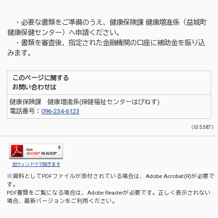
・必要な書類をご準備のうえ、健康保険課 健康増進係（益城町
健康保健センター）へ申請ください。
・書類を審査後、指定された金融機関の口座に補助金を振り込
みます。
このページに関する
お問い合わせは
健康保険課 健康増進係(保健福祉センターはぴねす)
電話番号：
096-234-6123
（ID:5387）
別ウィンドウで開きます
※資料としてPDFファイルが添付されている場合は、
Adobe Acrobat(R)
が必要で
す。
PDF書類をご覧になる場合は、
Adobe Reader
が必要です。正しく表示されない
場合、最新バージョンをご利用ください。