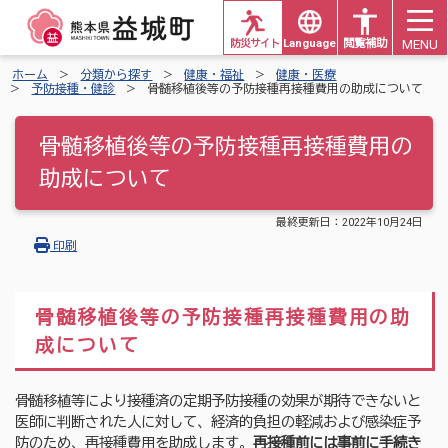
MENU
防災サイト
Languages
閲覧補助
ホーム
分類から探す
健康・福祉
健康・医療
予防接種・健診
骨髄移植後等の予防接種再接種費用の助成について
骨髄移植後等の予防接種再接種費用の
助成について
最終更新日：
2022年10月24日
印刷
骨髄移植後等の予防接種再接種費用の助
成について
骨髄移植等により接種済の定期予防接種の効果が期待できないと
医師に判断された人に対して、経済的負担の軽減および感染症予
防のため、再接種費用を助成します。
再接種前には事前に手続き