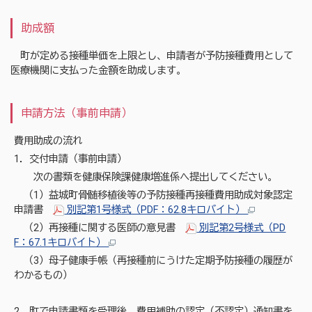
助成額
町が定める接種単価を上限とし、申請者が予防接種費用として
医療機関に支払った金額を助成します。
申請方法（事前申請）
費用助成の流れ
1．交付申請（事前申請）
次の書類を健康保険課健康増進係へ提出してください。
（1）益城町骨髄移植後等の予防接種再接種費用助成対象認定
申請書
別記第1号様式（PDF：62.8キロバイト）
（2）再接種に関する医師の意見書
別記第2号様式（PD
F：67.1キロバイト）
（3）母子健康手帳（再接種前にうけた定期予防接種の履歴が
わかるもの）
2．町で申請書類を受理後、費用補助の認定（不認定）通知書を