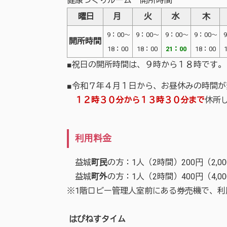
健康づくりルーム 開所時間
曜日
月
火
水
木
9：00～
9：00～
9：00～
9：00～
開所時間
18：00
18：00
21：00
18：00
■祝日の開所時間は、９時から１８時です。
■令和７年４月１日から、お昼休みの時間が
１２時３０分から１３時３０分まで
休所
利用料金
益城
町民
の方：1人（2時間）200円（2,
益城
町外
の方：1人（2時間）400円（4,
※1階ロビー管理人室前にある券売機で、利
はぴねすタイム