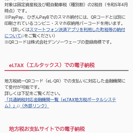
対象は固定資産税及び軽自動車税（種別割）の2税目（令和5年4月
時点）です。
※PayPay、ひぎんPayBでのスマホ納付には、QRコードとは別に
印刷されているコンビニ・スマホ収納用バーコードを用います。
（詳しくは
スマートフォン決済アプリを利用した町税等の納付
について
をご覧ください）
※QRコードは株式会社デンソーウェーブの登録商標です。
eLTAX（エルタックス）での電子納税
地方税統一QRコード（eL-QR）での支払いに対応した金融機関に
て受付が可能です。
詳しくは下記をご覧ください。
「共通納税対応金融機関一覧（eLTAX地方税ポータルシステ
ム）」
（外部リンク）
地方税お支払サイトでの電子納税