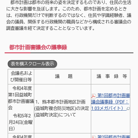
都市計画は都市の将来の姿を決定するものであり、住民の生活
に大きな影響を及ぼします。このため、都市計画を定めるとき
は、行政機関だけで判断するのではなく、住民や学識経験者、議
会の議員、関係する行政機関の職員などから構成される審議会の
調査審議を経て決定することとなっています。
都市計画審議会の議事録
表を横スクロール表示
会議名およ
議 題
議 事 録 等
び開催日等
令和4年度
第1回益城町
第1回都市計画審
都市計画審議
1．熊本都市計画地区計画
議会議事録（PDF：
会
(益城町複合防災地区)の決定
1.03メガバイト）
(益城町決定)について
令和5年2
月24日(金曜
日）
令和4年度
第2回都市計画審