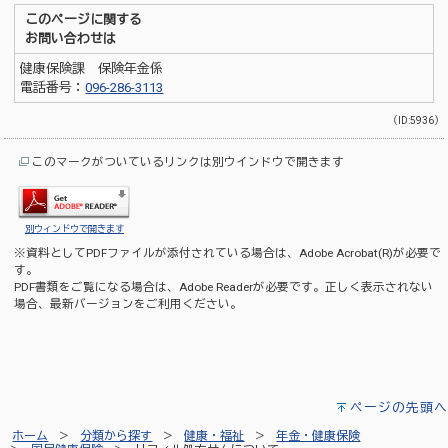
このページに関する
お問い合わせは
健康保険課 保険年金係
電話番号：
096-286-3113
（ID:5936）
このマークがついているリンクは別ウインドウで開きます
別ウィンドウで開きます
※資料としてPDFファイルが添付されている場合は、
Adobe Acrobat(R)
が必要で
す。
PDF書類をご覧になる場合は、
Adobe Reader
が必要です。正しく表示されない
場合、最新バージョンをご利用ください。
ページの先頭へ
ホーム
分類から探す
健康・福祉
年金・健康保険