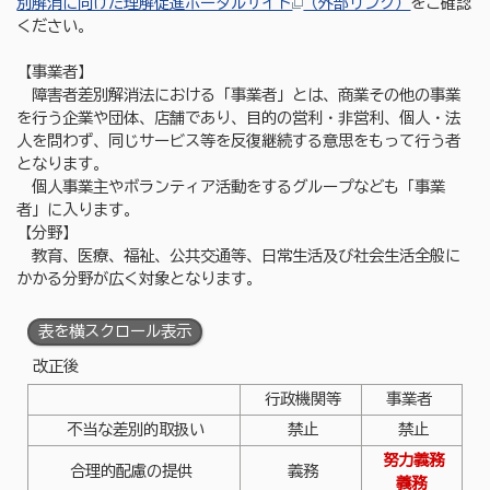
別解消に向けた理解促進ポータルサイト
（外部リンク）
をご確認
ください。
【事業者】
障害者差別解消法における「事業者」とは、商業その他の事業
を行う企業や団体、店舗であり、目的の営利・非営利、個人・法
人を問わず、同じサービス等を反復継続する意思をもって行う者
となります。
個人事業主やボランティア活動をするグループなども「事業
者」に入ります。
【分野】
教育、医療、福祉、公共交通等、日常生活及び社会生活全般に
かかる分野が広く対象となります。
表を横スクロール表示
改正後
行政機関等
事業者
不当な差別的取扱い
禁止
禁止
努力義務
合理的配慮の提供
義務
→義務