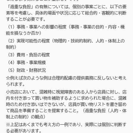
「過重な負担」の有無については、個別の事案ごとに、以下の要
素等を考慮し、具体的場面や状況に応じて総合的・客観的に判断
することが必要です。
（1）事務・事業への影響の程度（事務・事業の目的・内容・機
能を損なうか否か）
（2）実現可能性の程度（物理的・技術的制約、人的・体制上の
制約）
（3）費用・負担の程度
（4）事務・事業規模
（5）財政・財務状況
☆例えば次のような例は合理的配慮の提供義務に反しないと考え
られます。
小売店において、混雑時に視覚障害のある人から店員に対し、店
内を付き添って買い物を補助するように求められた場合に、混雑
時のため付き添いはできないが、店員が買い物リストを書き留め
て商品を準備することを提案すること。（過重な負担（人的・体
制上の制約）の観点）
※上記はあくまでも考え方の一例であり、実際には個別に判断す
る必要があります。