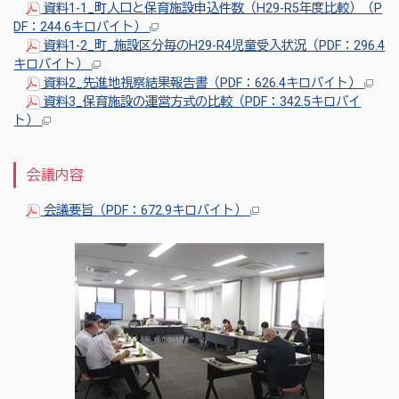
資料1-1_町人口と保育施設申込件数（H29-R5年度比較）（P
DF：244.6キロバイト）
資料1-2_町_施設区分毎のH29-R4児童受入状況（PDF：296.4
キロバイト）
資料2_先進地視察結果報告書（PDF：626.4キロバイト）
資料3_保育施設の運営方式の比較（PDF：342.5キロバイ
ト）
会議内容
会議要旨（PDF：672.9キロバイト）