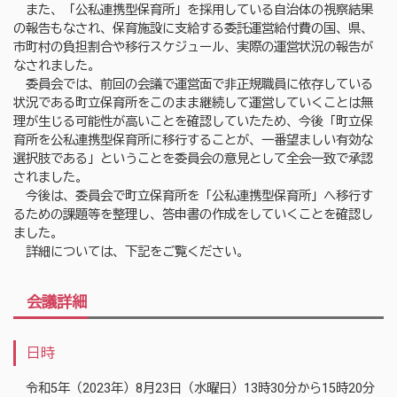
また、「公私連携型保育所」を採用している自治体の視察結果
の報告もなされ、保育施設に支給する委託運営給付費の国、県、
市町村の負担割合や移行スケジュール、実際の運営状況の報告が
なされました。
委員会では、前回の会議で運営面で非正規職員に依存している
状況である町立保育所をこのまま継続して運営していくことは無
理が生じる可能性が高いことを確認していたため、今後「町立保
育所を公私連携型保育所に移行することが、一番望ましい有効な
選択肢である」ということを委員会の意見として全会一致で承認
されました。
今後は、委員会で町立保育所を「公私連携型保育所」へ移行す
るための課題等を整理し、答申書の作成をしていくことを確認し
ました。
詳細については、下記をご覧ください。
会議詳細
日時
令和5年（2023年）8月23日（水曜日）13時30分から15時20分