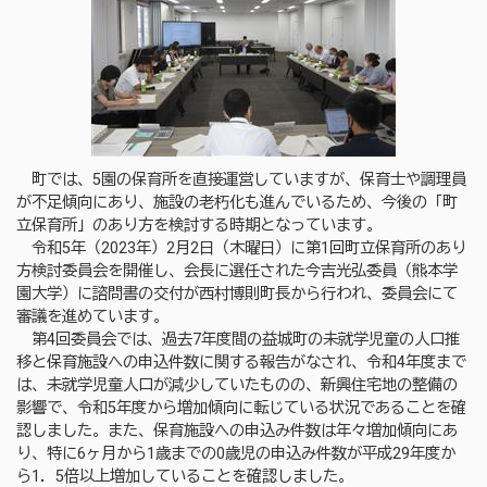
町では、5園の保育所を直接運営していますが、保育士や調理員
が不足傾向にあり、施設の老朽化も進んでいるため、今後の「町
立保育所」のあり方を検討する時期となっています。
令和5年（2023年）2月2日（木曜日）に第1回町立保育所のあり
方検討委員会を開催し、会長に選任された今吉光弘委員（熊本学
園大学）に諮問書の交付が西村博則町長から行われ、委員会にて
審議を進めています。
第4回委員会では、過去7年度間の益城町の未就学児童の人口推
移と保育施設への申込件数に関する報告がなされ、令和4年度まで
は、未就学児童人口が減少していたものの、新興住宅地の整備の
影響で、令和5年度から増加傾向に転じている状況であることを確
認しました。また、保育施設への申込み件数は年々増加傾向にあ
り、特に6ヶ月から1歳までの0歳児の申込み件数が平成29年度か
ら1．5倍以上増加していることを確認しました。