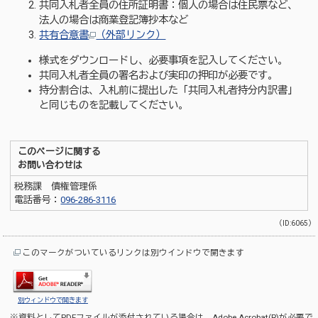
共同入札者全員の住所証明書：個人の場合は住民票など、
法人の場合は商業登記簿抄本など
共有合意書
（外部リンク）
様式をダウンロードし、必要事項を記入してください。
共同入札者全員の署名および実印の押印が必要です。
持分割合は、入札前に提出した「共同入札者持分内訳書」
と同じものを記載してください。
このページに関する
お問い合わせは
税務課 債権管理係
電話番号：
096-286-3116
（ID:6065）
このマークがついているリンクは別ウインドウで開きます
別ウィンドウで開きます
※資料としてPDFファイルが添付されている場合は、
Adobe Acrobat(R)
が必要で