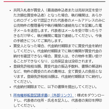
共同入札者が買受人（最高価申込者または売却決定を受け
た次順位買受申込者）となった場合、執行機関は、あらか
じめログインIDで認証された代表者のメールアドレスのみに
公売物件の整理番号や執行機関の連絡先などを記載した電
子メールを送信します。代表者はメールを受け取ったらで
きるだけ早く、執行機関に電話で連絡してください。今後
の手続きについてご案内します。
買受人となった場合、代金納付期限までに買受代金を納付
してください。代金納付期限までに執行機関が買受代金の
納付を確認できない場合、買受人は、その物件を買い受け
ることができなくなり、公売保証金は没収されます。
登録免許税相当額、買受代金の振込手数料、書類の郵送料
など、物件の買受のための費用は、全て買受人の負担とな
ります。登録免許税相当額は、代金納付期限までに納付し
てください。
代金納付期限までに、以下の書類を提出してください。
所有権移転登記請求書
（外部リンク）
：様式をダウンロー
ドし、代表者の住所・氏名を記入し、代表者の実印を押印
してください。