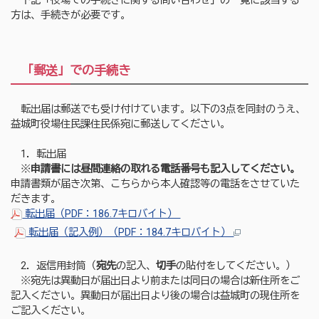
下記「役場での手続きに関する問い合わせ」の一覧に該当する
方は、手続きが必要です。
「郵送」での手続き
転出届は郵送でも受け付けています。以下の3点を同封のうえ、
益城町役場住民課住民係宛に郵送してください。
1．転出届
※
申請書には昼間連絡の取れる電話番号も記入してください。
申請書類が届き次第、こちらから本人確認等の電話をさせていた
だきます。
転出届（PDF：186.7キロバイト）
転出届（記入例）（PDF：184.7キロバイト）
2．返信用封筒（
宛先
の記入、
切手
の貼付をしてください。）
※宛先は異動日が届出日より前または同日の場合は新住所をご
記入ください。異動日が届出日より後の場合は益城町の現住所を
ご記入ください。