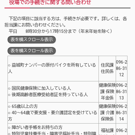
役場での手続きに関する問い合わせ
下記の項目に該当する方は、手続きが必要です。詳しくは、各
担当課にお問い合わせください。
平日 8時30分から17時15分まで（年末年始を除く）
表を横スクロール表示
表を横スクロール表示
096-2
○ 益城町ナンバーの原付バイクを所有している
住民課
86-31
人
住民係
12
健康保険
096-2
○ 国民健康保険に加入している人
課 保険
86-31
○ 後期高齢者医療受給者証を持っている人
年金係
13
○ 65歳以上の方
健康保険
096-2
○ 40～64歳で要支援・要介護認定を受けている
課 介護
86-31
方
保険係
14
○ 障がい者手帳をお持ちの方
福祉課
096-2
○ 特別児童扶養手当・障害児福祉手当・特別障