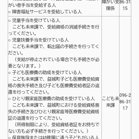
障がい支
86-31
がい者手当を受給する人
援係
15
○ 障害福祉サービスを受給している人
○ 児童手当を受けている人
こども未来課で、受給資格の消滅手続きを行
ってください。
○ 児童扶養手当を受けている人
こども未来課で、転出届の手続きを行ってく
ださい。
（支給が停止されている場合でも手続きが必
要となります。）
○ 子ども医療費の助成を受けている人
こども未来課で、益城町子ども医療費受給資
格の喪失手続き及び子ども医療費受給者証の返
還を行ってください。
096-2
○ ひとり親家庭医療費の助成を受けている人
こども未
86-31
こども未来課で、益城町における受給資格喪
来課
17
失の手続き及びひとり親家庭等医療費受給資格
証の返還を行ってください。
（所得制限により、受給資格者証をお持ちで
ない方も必ず手続きを行ってください。）
○ 保育施設または幼稚園に通う子どもがいる人