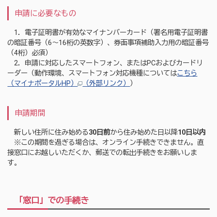
申請に必要なもの
1．電子証明書が有効なマイナンバーカード（署名用電子証明書
の暗証番号（6～16桁の英数字）、券面事項補助入力用の暗証番号
（4桁）必須）
2．申請に対応したスマートフォン、またはPCおよびカードリ
ーダー（動作環境、スマートフォン対応機種については
こちら
（マイナポータルHP）
（外部リンク）
）
申請期間
新しい住所に住み始める
30日前
から住み始めた日以降
10日以内
※この期間を過ぎる場合は、オンライン手続きできません。直
接窓口にお越しいただくか、郵送での転出手続きをお願いしま
す。
「窓口」での手続き