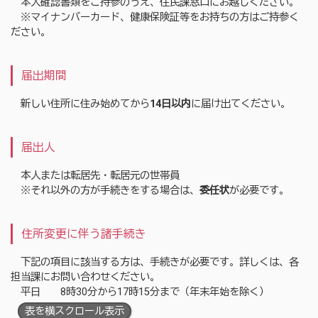
本人確認書類をご持参のうえ、住民課窓口にお越しください。
※マイナンバーカード、健康保険証等をお持ちの方はご持参く
ださい。
届出期間
新しい住所に住み始めてから
14日以内
に届け出てください。
届出人
本人または転居先・転居元の世帯員
※それ以外の方が手続きをする場合は、
委任状
が必要です。
住所変更に伴う諸手続き
下記の項目に該当する方は、手続きが必要です。詳しくは、各
担当課にお問い合わせください。
平日 8時30分から17時15分まで（年末年始を除く）
表を横スクロール表示