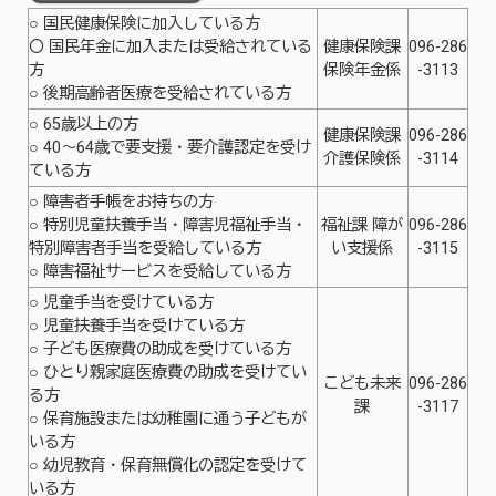
○ 国民健康保険に加入している方
〇 国民年金に加入または受給されている
健康保険課
096-286
方
保険年金係
-3113
○ 後期高齢者医療を受給されている方
○ 65歳以上の方
健康保険課
096-286
○ 40～64歳で要支援・要介護認定を受け
介護保険係
-3114
ている方
○ 障害者手帳をお持ちの方
○ 特別児童扶養手当・障害児福祉手当・
福祉課 障が
096-286
特別障害者手当を受給している方
い支援係
-3115
○ 障害福祉サービスを受給している方
○ 児童手当を受けている方
○ 児童扶養手当を受けている方
○ 子ども医療費の助成を受けている方
○ ひとり親家庭医療費の助成を受けてい
こども未来
096-286
る方
課
-3117
○ 保育施設または幼稚園に通う子どもが
いる方
○ 幼児教育・保育無償化の認定を受けて
いる方