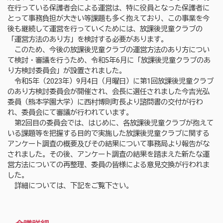
在行っている保護者会による運営は、特に役員となった保護者に
とって事務負担が大きい等課題も多く抱えており、この事業を今
後も継続して運営を行っていくためには、放課後児童クラブの
「運営方法のあり方」を検討する必要があります。
このため、今後の放課後児童クラブの運営方法のあり方につい
て検討・審議を行うため、令和5年6月に「放課後児童クラブのあ
り方検討委員会」が設置されました。
令和5年（2023年）9月4日（月曜日）に第1回放課後児童クラブ
のあり方検討委員会が開催され、会長に選任されました今吉光弘
委員（熊本学園大学）に西村博則町長より諮問書の交付が行わ
れ、委員会にて審議が行われています。
第2回目の委員会では、はじめに、各放課後児童クラブが抱えて
いる課題等を把握する目的で実施した放課後児童クラブに関する
アンケート調査の概要及びその結果について事務局より報告がな
されました。その後、アンケート調査の結果を踏まえた新たな運
営方法についての再整理、委員の皆様による意見交換が行われま
した。
詳細については、下記をご覧下さい。