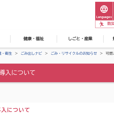
Languages
防
健康・福祉
しごと・産業
境・衛生
ごみ出しナビ
ごみ・リサイクルのお知らせ
可燃
導入について
導入について