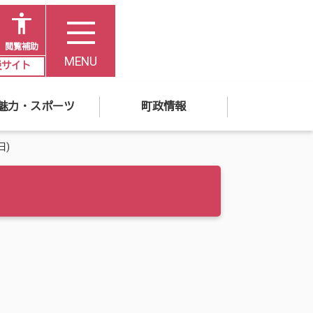
閲覧補助
MENU
災サイト
魅力・スポーツ
町政情報
日)