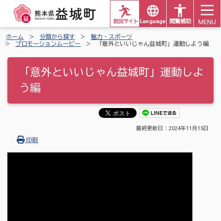
MENU
防災サイト
Languages
閲覧補助
ホーム
分類から探す
魅力・スポーツ
プロモーションムービー
「意外といいじゃん益城町」運動しよう編
「意外といいじゃん益城町」運動しよ
う編
最終更新日：
2024年11月15日
印刷