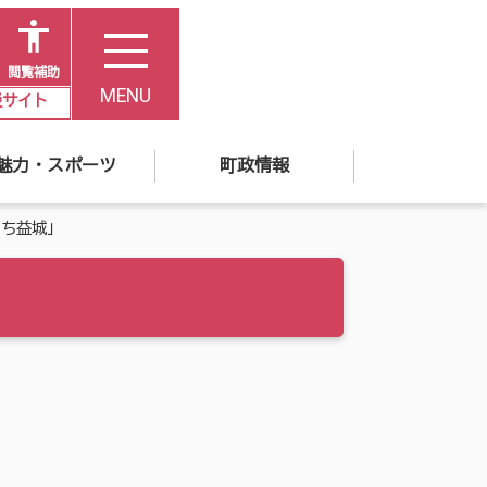
閲覧補助
MENU
災サイト
魅力・スポーツ
町政情報
まち益城」