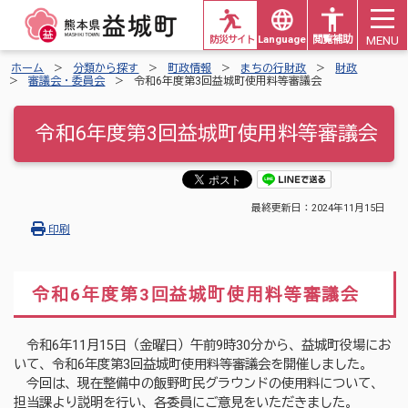
MENU
防災サイト
Languages
閲覧補助
ホーム
分類から探す
町政情報
まちの行財政
財政
審議会・委員会
令和6年度第3回益城町使用料等審議会
令和6年度第3回益城町使用料等審議会
最終更新日：
2024年11月15日
印刷
令和6年度第3回益城町使用料等審議会
令和6年11月15日（金曜日）午前9時30分から、益城町役場にお
いて、令和6年度第3回益城町使用料等審議会を開催しました。
今回は、現在整備中の飯野町民グラウンドの使用料について、
担当課より説明を行い、各委員にご意見をいただきました。