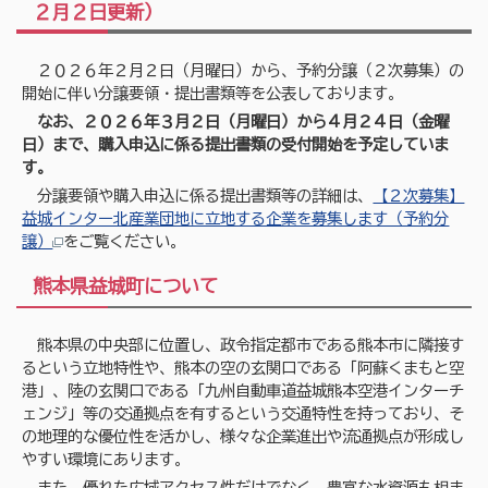
２月２日更新）
２０２６年２月２日（月曜日）から、予約分譲（２次募集）の
開始に伴い分譲要領・提出書類等を公表しております。
なお、２０２６年３月２日（月曜日）から４月２４日（金曜
日）まで、購入申込に係る提出書類の受付開始を予定していま
す。
分譲要領や購入申込に係る提出書類等の詳細は、
【２次募集】
益城インター北産業団地に立地する企業を募集します（予約分
譲）
をご覧ください。
熊本県益城町について
熊本県の中央部に位置し、政令指定都市である熊本市に隣接す
るという立地特性や、熊本の空の玄関口である「阿蘇くまもと空
港」、陸の玄関口である「九州自動車道益城熊本空港インターチ
ェンジ」等の交通拠点を有するという交通特性を持っており、そ
の地理的な優位性を活かし、様々な企業進出や流通拠点が形成し
やすい環境にあります。