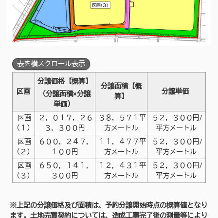
表を横スクロール表示
分譲価格【概算】
分譲面積【概
区画
分譲単価
（分譲面積×分譲
算】
単価）
区画
２，０１７，２６
３８，５７１平
５２，３００円/
（１）
３，３００円
方メートル
平方メートル
区画
６００，２４７，
１１，４７７平
５２，３００円/
（２）
１００円
方メートル
平方メートル
区画
６５０，１４１，
１２，４３１平
５２，３００円/
（３）
３００円
方メートル
平方メートル
※上記の分譲価格及び面積は、予約分譲開始時点の概算値となり
ます。土地売買契約については、造成工事完了後の測量等により