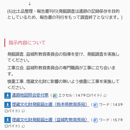
↓
(6)出土品整理・報告書刊行(発掘調査は遺跡の記録保存を目的
としているため、報告書の刊行をもって調査終了となります。)
指示内容について
発掘調査…益城町教育委員会の指導を受け、発掘調査を実施し
てください。
工事立会…益城町教育委員会の専門職員が工事に立ち会いま
す。
慎重工事…埋蔵文化財に影響の無いよう慎重に工事を実施して
ください。
遺跡地図照会受付票
（
エクセル：14.7キロバイト）
埋蔵文化財発掘届出書（熊本県教育長宛）
（
ワード：14.3キ
ロバイト）
埋蔵文化財発掘届出書（益城町教育長宛）
（
ワード：15.7キ
ロバイト）