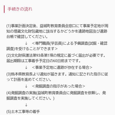
手続きの流れ
(1)事業計画決定後、益城町教育委員会窓口にて事業予定地が周
知の埋蔵文化財包蔵地に該当するかどうかを遺跡地図及び遺跡
台帳で確認してください。
↓ ＜専門職員(学芸員)による予備調査(試掘・確認
調査)を受けることができます＞
(2)文化財保護法第93条第1項の規定に基づく届出が必要です。
届出期限は工事着手予定日の60日前までです。
↓ ＜事業予定地に遺跡が存在する場合＞
(3)熊本県教育長より通知が届きます。通知に記された指示に従
って計画を進めてください。
↓ ＜発掘調査の指示があった場合＞
(4)発掘調査の実施(益城町教育委員会に発掘調査を依頼し、発
掘調査を実施してください。)
↓
(5)土木工事等の着手