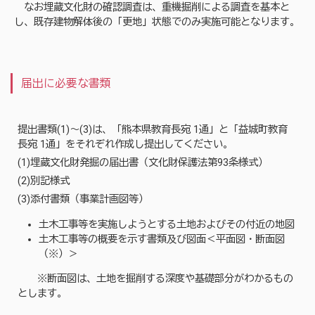
なお埋蔵文化財の確認調査は、重機掘削による調査を基本と
し、既存建物解体後の「更地」状態でのみ実施可能となります。
届出に必要な書類
提出書類(1)～(3)は、「熊本県教育長宛 1通」と「益城町教育
長宛 1通」をそれぞれ作成し提出してください。
(1)埋蔵文化財発掘の届出書（文化財保護法第93条様式）
(2)別記様式
(3)添付書類（事業計画図等）
土木工事等を実施しようとする土地およびその付近の地図
土木工事等の概要を示す書類及び図面＜平面図・断面図
（※）＞
※断面図は、土地を掘削する深度や基礎部分がわかるもの
とします。