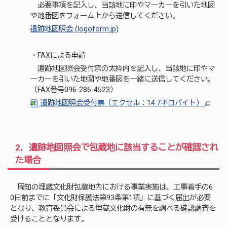
必要事項を記入し、当該地に印やマーカーを引いた地図
や地番図をフォーム上から送信してください。
遺跡地図照会 (logoform.jp)
・FAXによる申請
遺跡地図照会受付票の太枠内を記入し、当該地に印やマ
ーカーを引いた地図や地番図を一緒に送信してください。
（FAX番号096-286-4523）
遺跡地図照会受付票（エクセル：14.7キロバイト）
2．遺跡地図照会で包蔵地に該当することが確認され
た場合
周知の埋蔵文化財包蔵地内における事業実施は、工事着手の6
0日前までに「文化財保護法第93条第1項」に基づく届出が必要
となり、教育委員会による埋蔵文化財の有無を調べる確認調査を
受けることとなります。