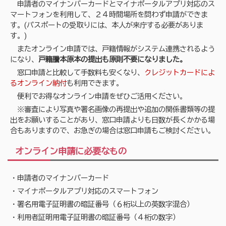
申請者のマイナンバーカードとマイナポータルアプリ対応のス
マートフォンを利用して、２４時間場所を問わず申請ができま
す。(パスポートの受取りには、本人が来庁する必要がありま
す。)
またオンライン申請では、戸籍情報がシステム連携されるよう
になり、
戸籍謄本原本の提出も原則不要になりました。
窓口申請と比較して手数料も安くなり、
クレジットカードによ
るオンライン納付
も利用できます。
便利でお得なオンライン申請をぜひご活用ください。
※審査により写真や署名画像の再提出や追加の関係書類等の提
出をお願いすることがあり、窓口申請よりも日数が長くかかる場
合もありますので、お急ぎの場合は窓口申請もご検討ください。
オンライン申請に必要なもの
・申請者のマイナンバーカード
・マイナポータルアプリ対応のスマートフォン
・署名用電子証明書の暗証番号（６桁以上の英数字混合）
・利用者証明用電子証明書の暗証番号（４桁の数字）