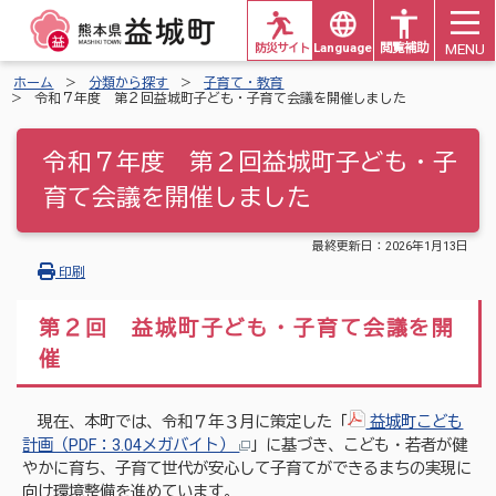
MENU
防災サイト
Languages
閲覧補助
ホーム
分類から探す
子育て・教育
令和７年度 第２回益城町子ども・子育て会議を開催しました
令和７年度 第２回益城町子ども・子
育て会議を開催しました
最終更新日：
2026年1月13日
印刷
第２回 益城町子ども・子育て会議を開
催
現在、本町では、令和７年３月に策定した「
益城町こども
計画（PDF：3.04メガバイト）
」に基づき、こども・若者が健
やかに育ち、子育て世代が安心して子育てができるまちの実現に
向け環境整備を進めています。