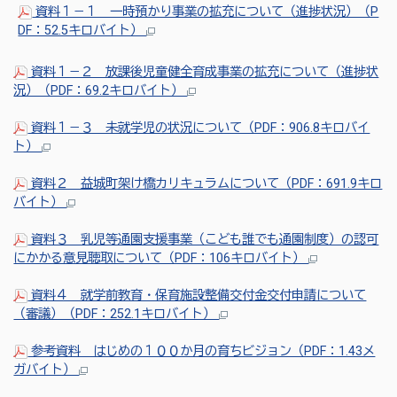
資料１－１ 一時預かり事業の拡充について（進捗状況）（P
DF：52.5キロバイト）
資料１－２ 放課後児童健全育成事業の拡充について（進捗状
況）（PDF：69.2キロバイト）
資料１－３ 未就学児の状況について（PDF：906.8キロバイ
ト）
資料２ 益城町架け橋カリキュラムについて（PDF：691.9キロ
バイト）
資料３ 乳児等通園支援事業（こども誰でも通園制度）の認可
にかかる意見聴取について（PDF：106キロバイト）
資料４ 就学前教育・保育施設整備交付金交付申請について
（審議）（PDF：252.1キロバイト）
参考資料 はじめの１００か月の育ちビジョン（PDF：1.43メ
ガバイト）