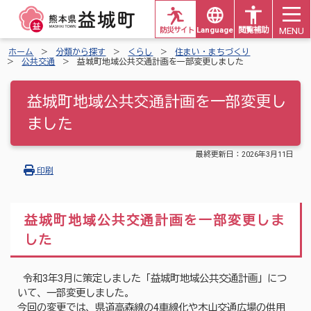
MENU
防災サイト
Languages
閲覧補助
ホーム
分類から探す
くらし
住まい・まちづくり
公共交通
益城町地域公共交通計画を一部変更しました
益城町地域公共交通計画を一部変更し
ました
最終更新日：
2026年3月11日
印刷
益城町地域公共交通計画を一部変更しま
した
令和3年3月に策定しました「益城町地域公共交通計画」につ
いて、一部変更しました。
今回の変更では、県道高森線の4車線化や木山交通広場の供用