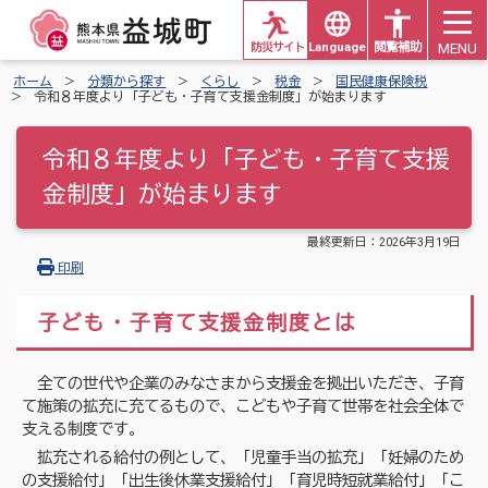
MENU
防災サイト
Languages
閲覧補助
ホーム
分類から探す
くらし
税金
国民健康保険税
令和８年度より「子ども・子育て支援金制度」が始まります
令和８年度より「子ども・子育て支援
金制度」が始まります
最終更新日：
2026年3月19日
印刷
子ども・子育て支援金制度とは
全ての世代や企業のみなさまから支援金を拠出いただき、子育
て施策の拡充に充てるもので、こどもや子育て世帯を社会全体で
支える制度です。
拡充される給付の例として、「児童手当の拡充」「妊婦のため
の支援給付」「出生後休業支援給付」「育児時短就業給付」「こ