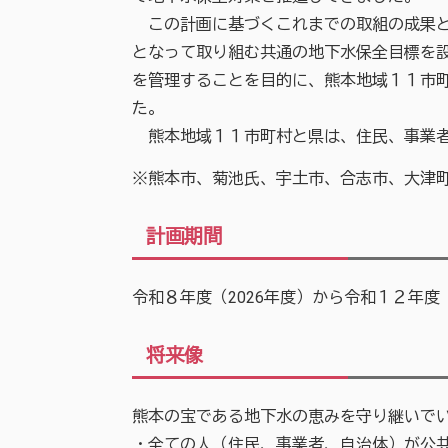
この計画に基づくこれまでの取組の成果と
となって取り組む共通の地下水保全目標を
を管理することを目的に、熊本地域１１市町
た。
熊本地域１１市町村と県は、住民、事業者
※熊本市、菊池氏、宇土市、合志市、大津
計画期間
令和８年度（2026年度）から令和１２年度（
将来像
熊本の宝である地下水の恵みを守り継いで
・全ての人（住民、事業者、自治体）が公