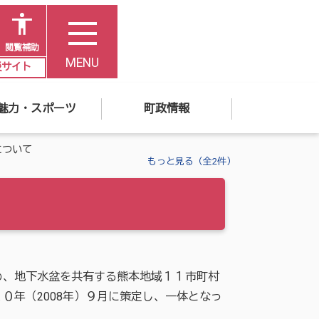
閲覧補助
MENU
災サイト
魅力・スポーツ
町政情報
について
もっと見る（全2件）
、地下水盆を共有する熊本地域１１市町村
０年（2008年）９月に策定し、一体となっ