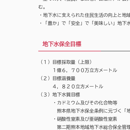
む。
・地下水に支えられた住民生活の向上と地
・「豊か」で「安全」で「美味しい」地下
地下水保全目標
（１）目標採取量（上限）
１億６，７００万立方メートル
（２）目標涵養量
４，８２０立方メートル
（３）地下水質目標
・カドミウム及びその化合物等
熊本県地下水保全条例に元づく「地
・硝酸性窒素及び亜硝酸性窒素
第二期熊本地域地下水総合保全管理計画