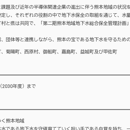
課題及び近年の半導体関連企業の進出に伴う熊本地域の状況を
設定し、それぞれの役割の中で地下水保全の取組を通じて、水
村と県は共同で、「第二期熊本地域地下水総合保全管理計画」を
、団体等と連携しながら、熊本の宝である地下水を守るため
町、菊陽町、西原村、御船町、嘉島町、益城町及び甲佐町
2030年度）まで
いく熊本地域
共水である地下水を守値育てていく担い手である自覚を持ち、