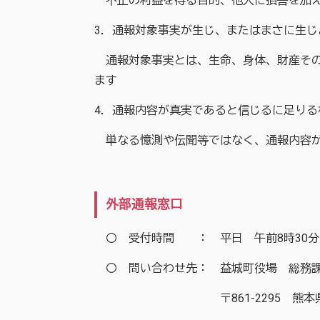
不正の利益を得る目的、他人に損害を加え
3．通報対象事実が生じ、またはまさに生
通報対象事実とは、生命、身体、財産その
ます
4．通報内容が真実であると信じるに足りる
単なる憶測や伝聞等ではなく、通報内容が
外部通報窓口
〇 受付時間 ： 平日 午前8時30分か
〇 問い合わせ先： 益城町役場 総務課 TEL096
〒861-2295 熊本県上益城