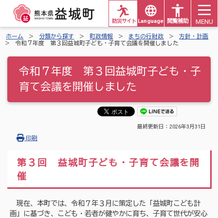
MENU
防災サイト
Languages
閲覧補助
ホーム
分類から探す
町政情報
まちの行財政
方針・計画
令和７年度 第３回益城町子ども・子育て会議を開催しました
令和７年度 第３回益城町子ども・子
育て会議を開催しました
最終更新日：
2026年3月31日
印刷
第３回 益城町子ども・子育て会議を開
催
現在、本町では、令和７年３月に策定した「益城町こども計
画」に基づき、こども・若者が健やかに育ち、子育て世代が安心