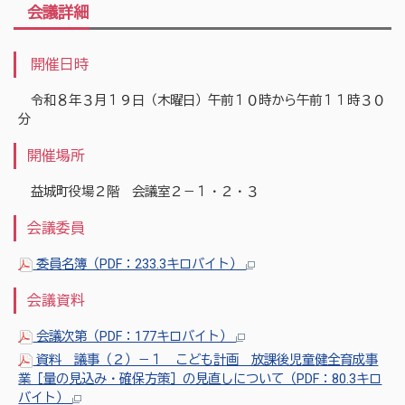
会議詳細
開催日時
令和８年３月１９日（木曜日）午前１０時から午前１１時３０
分
開催場所
益城町役場２階 会議室２－１・２・３
会議委員
委員名簿（PDF：233.3キロバイト）
会議資料
会議次第（PDF：177キロバイト）
資料 議事（２）－１ こども計画 放課後児童健全育成事
業［量の見込み・確保方策］の見直しについて（PDF：80.3キロ
バイト）