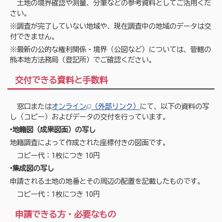
土地の境界確認や測量、分筆などの参考資料としてご活用くだ
さい。
※調査が完了していない地域や、現在調査中の地域のデータは交
付できません。
※最新の公的な権利関係・境界（公図など）については、管轄の
熊本地方法務局（登記所）でご確認ください。
交付できる資料と手数料
窓口または
オンライン
（外部リンク）
にて、以下の資料の写
し（コピー）およびデータの交付を行っています。
•地籍図（成果図面）の写し
地籍調査によって作成された座標付きの図面です。
コピー代：1枚につき 10円
•集成図の写し
申請される土地の地番とその周辺の配置を記載したものです。
コピー代：1枚につき 10円
申請できる方・必要なもの