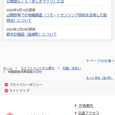
公開型ＧＩＳ「ましきマップ」とは
2026年6月10日更新
山間部等での地籍調査（リモートセンシング技術を活用した航
測法）について
2024年2月29日更新
都市計画図（益城町）について
ページの先頭へ
ホーム
ライフイベントから探す
引越・住まい
地籍調査成果図面の交付
もっと見る（全2件）
プライバシーポリシー
サイトマップ
庁舎案内
交通アクセス