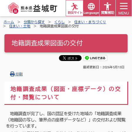
MENU
防災サイト
Languages
閲覧補助
ホーム
分類から探す
くらし
住まい・まちづくり
住まい・土地
地籍調査成果図面の交付
地籍調査成果図面の交付
最終更新日：
2026年5月13日
印刷
地籍調査成果（図面・座標データ）の交
付・閲覧について
地籍調査が完了し、国の認証を受けた地域の「地籍調査成果
（地籍図の写し、筆界点の座標データなど）」の交付および閲覧
を行っています。