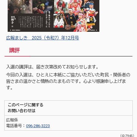
広報ましき 2025（令和7）年12月号
講評
入選の講評は、届き次第改めてお知らせします。
今回の入選は、ひとえに本紙にご協力いただいた町民・関係者の
皆さまの温かさと情熱のたまものです。心より感謝申し上げま
す。
このページに関する
お問い合わせは
広報係
電話番号：
096-286-3223
（ID:7945）