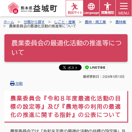
MENU
防災サイト
Languages
閲覧補助
ホーム
分類から探す
しごと・産業
農林・商工業
農林業
農業委員会の最適化活動の推進等について
農業委員会の最適化活動の推進等につ
いて
最終更新日：
2026年5月13日
印刷
農業委員会『令和８年度最適化活動の目
標の設定等』及び『農地等の利用の最適
化の推進に関する指針』の公表について
農業委員会では「令和８年度の最適化活動の目標の設定等」及