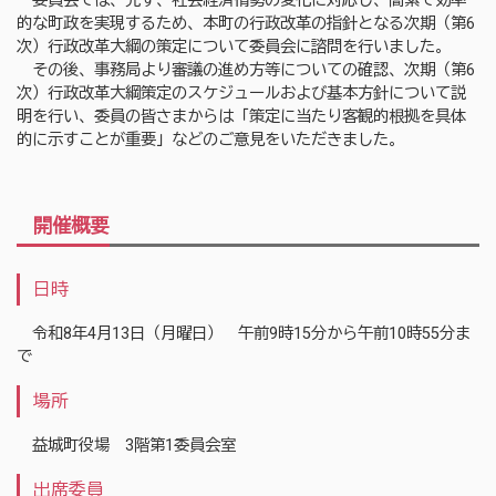
委員会では、先ず、社会経済情勢の変化に対応し、簡素で効率
的な町政を実現するため、本町の行政改革の指針となる次期（第6
次）行政改革大綱の策定について委員会に諮問を行いました。
その後、事務局より審議の進め方等についての確認、次期（第6
次）行政改革大綱策定のスケジュールおよび基本方針について説
明を行い、委員の皆さまからは「策定に当たり客観的根拠を具体
的に示すことが重要」などのご意見をいただきました。
開催概要
日時
令和8年4月13日（月曜日） 午前9時15分から午前10時55分ま
で
場所
益城町役場 3階第1委員会室
出席委員