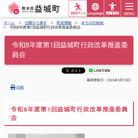
MENU
防災サイト
Languages
閲覧補助
ホーム
分類から探す
町政情報
まちの行財政
令和8年度第1回益城町行政改革推進委員会
令和8年度第1回益城町行政改革推進委
員会
最終更新日：
2026年5月15日
印刷
令和8年度第1回益城町行政改革推進委員
会