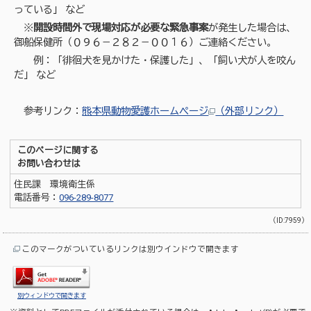
っている」 など
※
開設時間外で現場対応が必要な緊急事案
が発生した場合は、
御船保健所（０９６－２８２－００１６）ご連絡ください。
例：「徘徊犬を見かけた・保護した」、「飼い犬が人を咬ん
だ」 など
参考リンク：
熊本県動物愛護ホームページ
（外部リンク）
このページに関する
お問い合わせは
住民課 環境衛生係
電話番号：
096-289-8077
（ID:7959）
このマークがついているリンクは別ウインドウで開きます
別ウィンドウで開きます