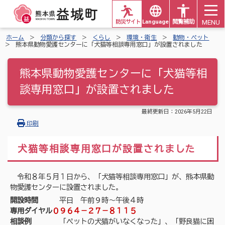
MENU
防災サイト
Languages
閲覧補助
ホーム
分類から探す
くらし
環境・衛生
動物・ペット
熊本県動物愛護センターに「犬猫等相談専用窓口」が設置されました
熊本県動物愛護センターに「犬猫等相
談専用窓口」が設置されました
最終更新日：
2026年5月22日
印刷
犬猫等相談専用窓口が設置されました
令和８年５月１日から、「犬猫等相談専用窓口」が、熊本県動
物愛護センターに設置されました。
開設時間
平日 午前９時～午後４時
専用ダイヤル
０９６４－２７－８１１５
相談例
「ペットの犬猫がいなくなった」、「野良猫に困