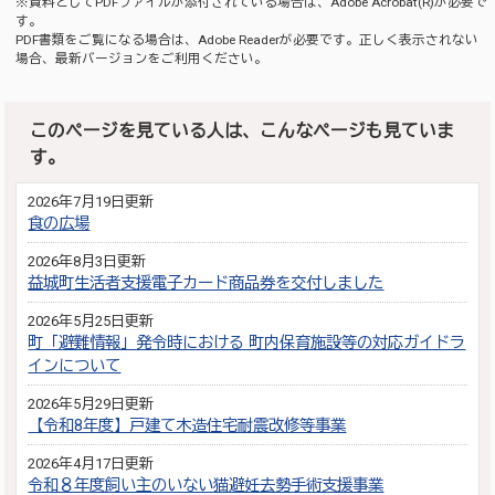
※資料としてPDFファイルが添付されている場合は、
Adobe Acrobat(R)
が必要で
す。
PDF書類をご覧になる場合は、
Adobe Reader
が必要です。正しく表示されない
場合、最新バージョンをご利用ください。
このページを見ている人は、こんなページも見ていま
す。
2026年7月19日更新
食の広場
2026年8月3日更新
益城町生活者支援電子カード商品券を交付しました
2026年5月25日更新
町「避難情報」発令時における 町内保育施設等の対応ガイドラ
インについて
2026年5月29日更新
【令和8年度】戸建て木造住宅耐震改修等事業
2026年4月17日更新
令和８年度飼い主のいない猫避妊去勢手術支援事業