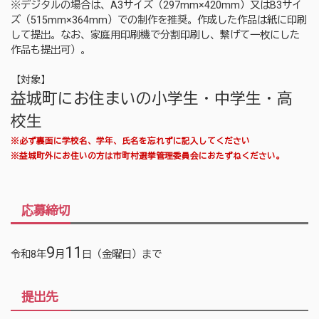
※デジタルの場合は、A3サイズ（297mm×420mm）又はB3サイ
ズ（515mm×364mm）での制作を推奨。作成した作品は紙に印刷
して提出。なお、家庭用印刷機で分割印刷し、繋げて一枚にした
作品も提出可）。
【対象】
益城町にお住まいの小学生・中学生・高
校生
※必ず裏面に学校名、学年、氏名を忘れずに記入してください
※益城町外にお住いの方は市町村選挙管理委員会におたずねください。
応募締切
9
11
令和8年
月
日（金曜日）まで
提出先