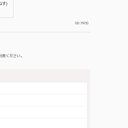
す)
（ID:7973）
利用ください。