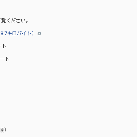
ご覧ください。
8.7キロバイト）
ート
タート
順）