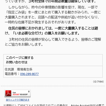
っていますが、
３町村全体での年間必要量は確保しています
。
しかしながら、昨今の中東情勢の影響を受け、現在、一部で
「指定ごみ袋」を一度にまとめて購入する動きがみられ、一度に
大量購入されますと、店頭への配送や供給が追い付かなくなり、
一時的な在庫不足が発生するおそれがあります。
住民の皆様におかれましては、一度に大量購入することは避
け、「いま必要な分だけ」の購入をお願いします。
３町村の住民の皆様が安心して購入できるよう、皆様のご理解
とご協力をお願いします。
このページに関する
お問い合わせは
住民課 環境衛生係
電話番号：
096-289-8077
（ID:7984）
別ウィンドウで開きます
※資料としてPDFファイルが添付されている場合は、
Adobe Acrobat(R)
が必要で