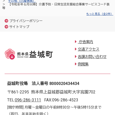
その他（介護保険）
【令和８年６月以降】介護予防・日常生活支援総合事業サービスコード表
等
もっと見る（全2件）
プライバシーポリシー
サイトマップ
庁舎案内
交通アクセス
各課お問い合わせ
例規集
益城町役場 法人番号 8000020434434
〒861-2295 熊本県上益城郡益城町大字宮園702
TEL:
096-286-3111
FAX:096-286-4523
[開庁時間] 月曜～金曜日の午前8時30分～午後5時15分まで
（祝日、年末年始を除く）