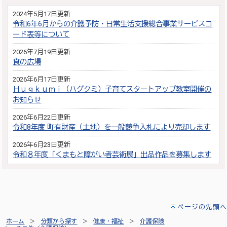
2024年5月17日更新
令和6年6月からの介護予防・日常生活支援総合事業サービスコ
ード表等について
2026年7月19日更新
食の広場
2026年6月17日更新
Ｈｕｇｋｕｍｉ（ハグクミ）子育てスタートアップ教室開催の
お知らせ
2026年6月22日更新
令和8年度 町有財産（土地）を一般競争入札により売却します
2026年6月23日更新
令和８年度「くまもと障がい者芸術展」出品作品を募集します
ページの先頭へ
ホーム
分類から探す
健康・福祉
介護保険