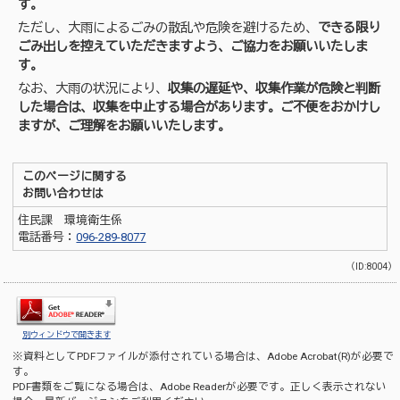
す。
ただし、大雨によるごみの散乱や危険を避けるため、
できる限り
ごみ出しを控えていただきますよう、ご協力をお願いいたしま
す。
なお、大雨の状況により、
収集の遅延や、
収集作
業が危険と判断
した場合は、収集を
中止する場合があります。ご不便をおかけし
ますが、ご理解をお願いいたします。
このページに関する
お問い合わせは
住民課 環境衛生係
電話番号：
096-289-8077
（ID:8004）
別ウィンドウで開きます
※資料としてPDFファイルが添付されている場合は、
Adobe Acrobat(R)
が必要で
す。
PDF書類をご覧になる場合は、
Adobe Reader
が必要です。正しく表示されない