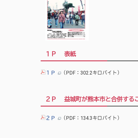
１Ｐ 表紙
１Ｐ
（PDF：302.2キロバイト）
２Ｐ 益城町が熊本市と合併する
２Ｐ
（PDF：134.3キロバイト）