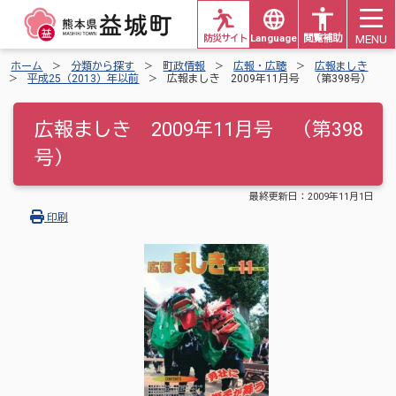
MENU
防災サイト
Languages
閲覧補助
ホーム
分類から探す
町政情報
広報・広聴
広報ましき
平成25（2013）年以前
広報ましき 2009年11月号 （第398号）
広報ましき 2009年11月号 （第398
号）
最終更新日：
2009年11月1日
印刷