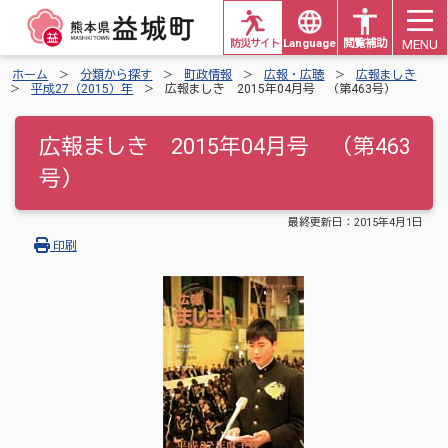
MENU
防災サイト
Languages
閲覧補助
ホーム
分類から探す
町政情報
広報・広聴
広報ましき
平成27（2015）年
広報ましき 2015年04月号 （第463号）
広報ましき 2015年04月号 （第463
号）
最終更新日：
2015年4月1日
印刷