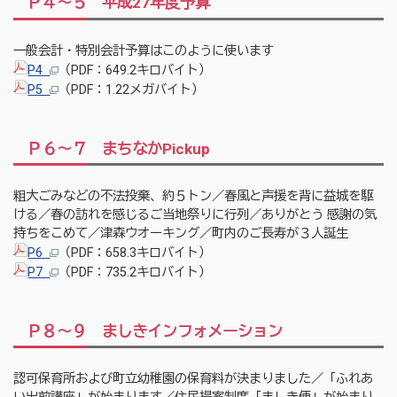
Ｐ４～５ 平成27年度予算
一般会計・特別会計予算はこのように使います
P4
（PDF：649.2キロバイト）
P5
（PDF：1.22メガバイト）
Ｐ６～７ まちなかPickup
粗大ごみなどの不法投棄、約５トン／春風と声援を背に益城を駆
ける／春の訪れを感じるご当地祭りに行列／ありがとう 感謝の気
持ちをこめて／津森ウオーキング／町内のご長寿が３人誕生
P6
（PDF：658.3キロバイト）
P7
（PDF：735.2キロバイト）
Ｐ８～９ ましきインフォメーション
認可保育所および町立幼稚園の保育料が決まりました／「ふれあ