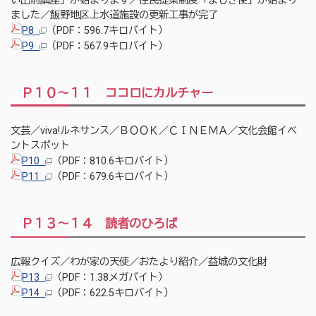
い出前講座」が始まります／住民提案制度「ましき便」が始まり
ました／飯野地区上水道施設の更新工事が完了
P8
（PDF：596.7キロバイト）
P9
（PDF：567.9キロバイト）
Ｐ１０～１１ ココロにカルチャー
文芸／viva!ルネサンス／ＢＯＯＫ／ＣＩＮＥＭＡ／文化会館イベ
ントスポット
P10
（PDF：810.6キロバイト）
P11
（PDF：679.6キロバイト）
Ｐ１３～１４ 読者のひろば
広報クイズ／わが家の天使／おたより紹介／益城の文化財
P13
（PDF：1.38メガバイト）
P14
（PDF：622.5キロバイト）