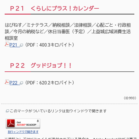
Ｐ２１ くらしにプラス！カレンダー
はぴねす／ミナテラス／納税相談／法律相談／心配ごと・行政相
談／今月の納税など／休日当番医（予定）／上益城広域消費生活
相談室
P21
（PDF：400.3キロバイト）
Ｐ２２ グッドジョブ！！
P22
（PDF：620.2キロバイト）
（ID:993）
このマークがついているリンクは別ウインドウで開きます
別ウィンドウで開きます