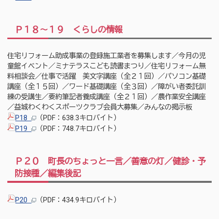
Ｐ１８～１９ くらしの情報
住宅リフォーム助成事業の登録施工業者を募集します／今月の児
童館イベント／ミナテラスこども読書まつり／住宅リフォーム無
料相談会／仕事で活躍 美文字講座（全２１回）／パソコン基礎
講座（全１５回）／ワード基礎講座（全３回）／障がい者委託訓
練の受講生／要約筆記者養成講座（全２１回）／農作業安全講座
／益城わくわくスポーツクラブ会員大募集／みんなの掲示板
P18
（PDF：638.3キロバイト）
P19
（PDF：748.7キロバイト）
Ｐ２０ 町長のちょっと一言／善意の灯／健診・予
防接種／編集後記
P20
（PDF：434.9キロバイト）