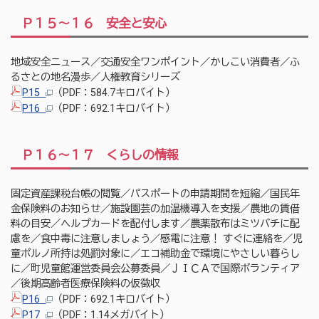
Ｐ１５～１６ 安全と安心
地域安全ニュース／交通安全ワンポイント／かしこい消費者／ふ
るさとの地名漫歩／人権教育シリーズ
P15
（PDF：584.7キロバイト）
P16
（PDF：692.1キロバイト）
Ｐ１６～１７ くらしの情報
固定資産課税台帳の閲覧／パスポートの申請期間を短縮／国民年
金保険料のお知らせ／施設園芸の加温機導入を支援／農地の賃借
料の目安／ヘルプカードを配付します／農薬散布はミツバチに配
慮を／食中毒に注意しましょう／感電に注意！ すぐに連絡を／児
童ポルノ所持は処罰対象に／エコ補助金で環境にやさしい暮らし
に／町児童館運営委員会公募委員／ＪＩＣＡで国際ボランティア
／後期高齢者医療保険料の仮徴収
P16
（PDF：692.1キロバイト）
P17
（PDF：1.14メガバイト）