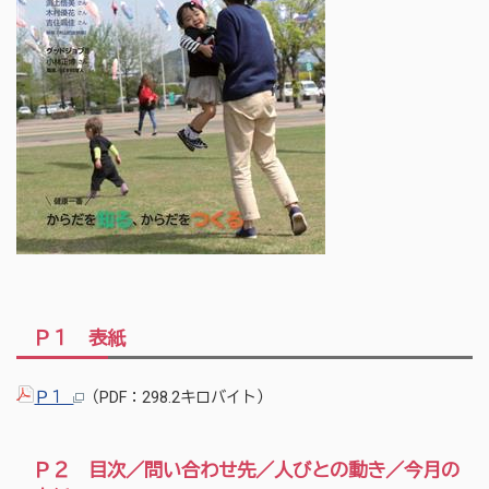
Ｐ１ 表紙
Ｐ１
（PDF：298.2キロバイト）
Ｐ２ 目次／問い合わせ先／人びとの動き／今月の