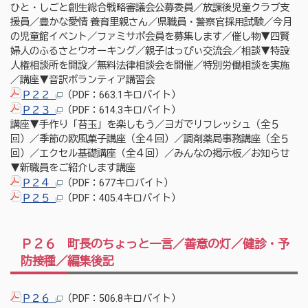
ひと・しごと創生総合戦略審議会公募委員／放課後児童クラブ支
援員／豊かな愛情 養育里親さん／県職員・警察官採用試験／今月
の児童館イベント／ファミサポ会員を募集します／催し物▼四賢
婦人のふるさとウオーキング／親子はっぴぃ交流会／相談▼特設
人権相談所を開設／無料法律相談会を開催／特別労働相談を実施
／講座▼音訳ボランティア講習会
Ｐ２２
（PDF：663.1キロバイト）
Ｐ２３
（PDF：614.3キロバイト）
講座▼手作り「苔玉」を楽しもう／ヨガでリフレッシュ（全５
回）／季節の欧風菓子講座（全４回）／調剤薬局事務講座（全５
回）／エクセル基礎講座（全４回）／みんなの掲示板／お知らせ
▼新職員をご紹介します講座
Ｐ２４
（PDF：677キロバイト）
Ｐ２５
（PDF：405.4キロバイト）
Ｐ２６ 町長のちょっと一言／善意の灯／健診・予
防接種／編集後記
Ｐ２６
（PDF：506.8キロバイト）