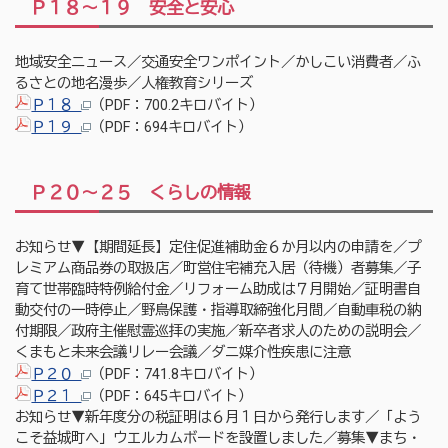
Ｐ１８～１９ 安全と安心
地域安全ニュース／交通安全ワンポイント／かしこい消費者／ふ
るさとの地名漫歩／人権教育シリーズ
Ｐ１８
（PDF：700.2キロバイト）
Ｐ１９
（PDF：694キロバイト）
Ｐ２０～２５ くらしの情報
お知らせ▼【期間延長】定住促進補助金６か月以内の申請を／プ
レミアム商品券の取扱店／町営住宅補充入居（待機）者募集／子
育て世帯臨時特例給付金／リフォーム助成は７月開始／証明書自
動交付の一時停止／野鳥保護・指導取締強化月間／自動車税の納
付期限／政府主催慰霊巡拝の実施／新卒者求人のための説明会／
くまもと未来会議リレー会議／ダニ媒介性疾患に注意
Ｐ２０
（PDF：741.8キロバイト）
Ｐ２１
（PDF：645キロバイト）
お知らせ▼新年度分の税証明は６月１日から発行します／「よう
こそ益城町へ」ウエルカムボードを設置しました／募集▼まち・