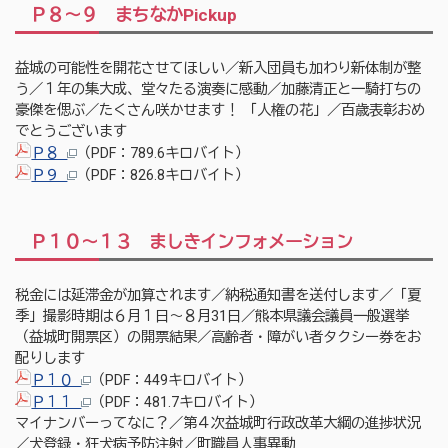
Ｐ８～９ まちなかPickup
益城の可能性を開花させてほしい／新入団員も加わり新体制が整
う／１年の集大成、堂々たる演奏に感動／加藤清正と一騎打ちの
豪傑を偲ぶ／たくさん咲かせます！ 「人権の花」／百歳表彰おめ
でとうございます
Ｐ８
（PDF：789.6キロバイト）
Ｐ９
（PDF：826.8キロバイト）
Ｐ１０～１３ ましきインフォメーション
税金には延滞金が加算されます／納税通知書を送付します／「夏
季」撮影時期は６月１日～８月31日／熊本県議会議員一般選挙
（益城町開票区）の開票結果／高齢者・障がい者タクシー券をお
配りします
Ｐ１０
（PDF：449キロバイト）
Ｐ１１
（PDF：481.7キロバイト）
マイナンバーってなに？／第４次益城町行政改革大綱の進捗状況
／犬登録・狂犬病予防注射／町職員人事異動