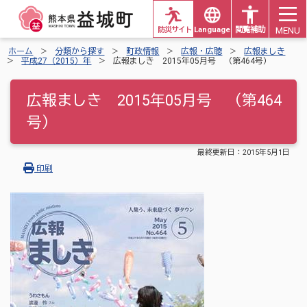
MENU
防災サイト
Languages
閲覧補助
ホーム
分類から探す
町政情報
広報・広聴
広報ましき
平成27（2015）年
広報ましき 2015年05月号 （第464号）
広報ましき 2015年05月号 （第464
号）
最終更新日：
2015年5月1日
印刷