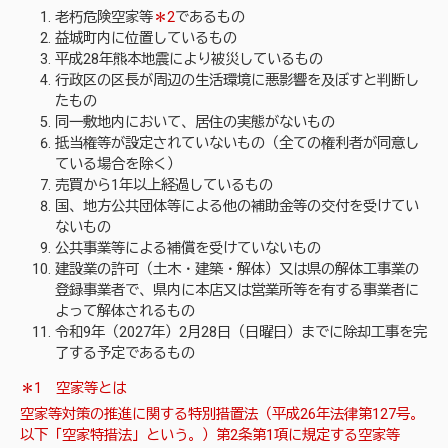
老朽危険空家等
＊2
であるもの
益城町内に位置しているもの
平成28年熊本地震により被災しているもの
行政区の区長が周辺の生活環境に悪影響を及ぼすと判断し
たもの
同一敷地内において、居住の実態がないもの
抵当権等が設定されていないもの（全ての権利者が同意し
ている場合を除く）
売買から1年以上経過しているもの
国、地方公共団体等による他の補助金等の交付を受けてい
ないもの
公共事業等による補償を受けていないもの
建設業の許可（土木・建築・解体）又は県の解体工事業の
登録事業者で、県内に本店又は営業所等を有する事業者に
よって解体されるもの
令和9年（2027年）2月28日（日曜日）までに除却工事を完
了する予定であるもの
＊1 空家等とは
空家等対策の推進に関する特別措置法（平成26年法律第127号。
以下「空家特措法」という。）第2条第1項に規定する空家等