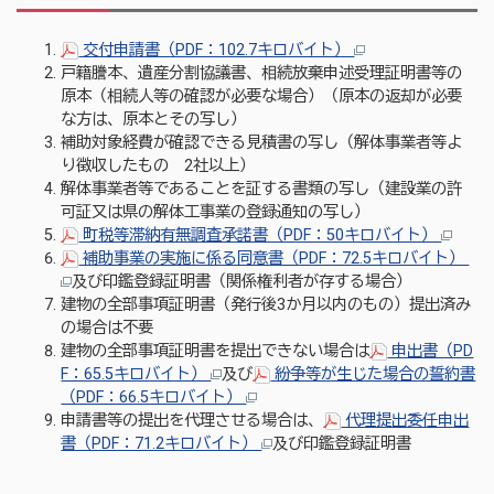
交付申請書（PDF：102.7キロバイト）
戸籍謄本、遺産分割協議書、相続放棄申述受理証明書等の
原本（相続人等の確認が必要な場合）（原本の返却が必要
な方は、原本とその写し）
補助対象経費が確認できる見積書の写し（解体事業者等よ
り徴収したもの 2社以上）
解体事業者等であることを証する書類の写し（建設業の許
可証又は県の解体工事業の登録通知の写し）
町税等滞納有無調査承諾書（PDF：50キロバイト）
補助事業の実施に係る同意書（PDF：72.5キロバイト）
及び印鑑登録証明書（関係権利者が存する場合）
建物の全部事項証明書（発行後3か月以内のもの）提出済み
の場合は不要
建物の全部事項証明書を提出できない場合は
申出書（PD
F：65.5キロバイト）
及び
紛争等が生じた場合の誓約書
（PDF：66.5キロバイト）
申請書等の提出を代理させる場合は、
代理提出委任申出
書（PDF：71.2キロバイト）
及び印鑑登録証明書