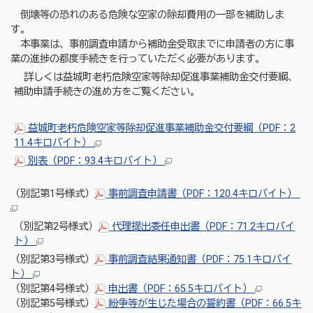
倒壊等の恐れのある危険な空家の除却費用の一部を補助しま
す。
本事業は、事前調査申請から補助金受取までに申請者の方に事
業の進捗の都度手続きを行っていただく必要があります。
詳しくは益城町老朽危険空家等除却促進事業補助金交付要綱、
補助申請手続きの進め方をご覧ください。
益城町老朽危険空家等除却促進事業補助金交付要綱（PDF：2
11.4キロバイト）
別表（PDF：93.4キロバイト）
（別記第1号様式）
事前調査申請書（PDF：120.4キロバイト）
（別記第2号様式）
代理提出委任申出書（PDF：71.2キロバイ
ト）
（別記第3号様式）
事前調査結果通知書（PDF：75.1キロバイ
ト）
（別記第4号様式）
申出書（PDF：65.5キロバイト）
（別記第5号様式）
紛争等が生じた場合の誓約書（PDF：66.5キ