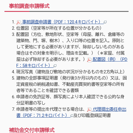
事前調査申請様式
事前調査申請書（PDF：120.4キロバイト）
位置図（空家等が所在する位置が分かるもの）
配置図（方位、敷地形状、空家等（母屋、離れ、倉庫等の
建築物、門、塀、樹木）、入り口等の位置を記入。原則と
して更地にする必要がありますが、除却しないものがある
場合はその対象を明示し、理由を記載。）（＊家屋、付属
屋は必ず除却する必要があります。）
配置図（例）（PD
F：58キロバイト）
現況写真（建物及び敷地の状況が分かるものを2方角以上）
建物の全部事項証明書（発行後3か月以内のもの）又は、固
定資産税の納税通知書、不動産売買契約書等空家等の所有
者等であることを確認できる書類
申請者の免許証等、顔写真により本人確認できる公的な身
分証明書の写し
申請者等の提出を代理させる場合は、
代理提出委任申出
書（PDF：71.2キロバイト）
及び印鑑登録証明書
補助金交付申請様式