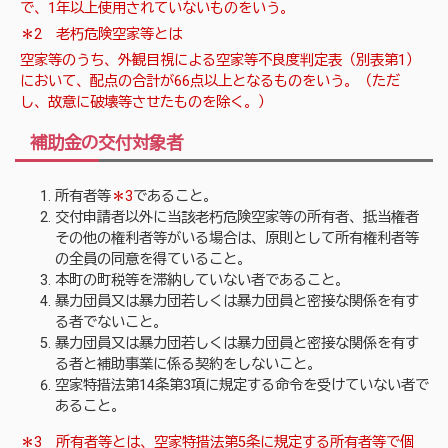
で、1年以上使用されていないものをいう。
＊2 老朽危険空家等とは
空家等のうち、外観目視による空家等不良度判定表（別表第1）
において、配点の合計が66点以上となるものをいう。（ただ
し、故意に破壊等させたものを除く。）
補助金の交付対象者
所有者等
＊3
であること。
交付申請者以外に当該老朽危険空家等の所有者、抵当権者
その他の権利者等がいる場合は、原則として所有権利者等
の全員の同意を得ていること。
本町の町税等を滞納していない者であること。
暴力団員又は暴力団若しくは暴力団員と密接な関係を有す
る者でないこと。
暴力団員又は暴力団若しくは暴力団員と密接な関係を有す
る者と補助事業に係る契約をしないこと。
空家特措法第14条第3項に規定する命令を受けていない者で
あること。
＊3 所有者等とは、空家特措法第5条に規定する所有者等で個