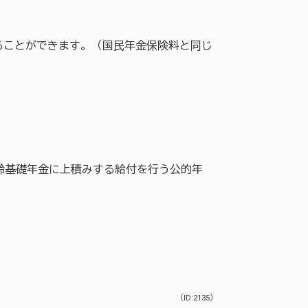
ることができます。（国民年金保険料と同じ
齢基礎年金に上積みする給付を行う公的年
（ID:2135）