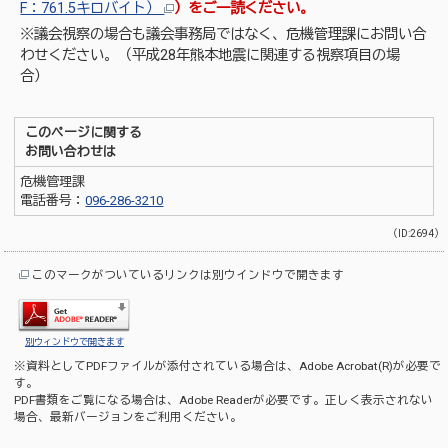
F：761.5キロバイト）
）
をご一読ください。
※議会視察の場合も議会事務局ではなく、危機管理課にお問い合
わせください。（平成28年熊本地震に関連する視察項目の場
合）
このページに関する
お問い合わせは
危機管理課
電話番号：
096-286-3210
（ID:2694）
このマークがついているリンクは別ウインドウで開きます
別ウィンドウで開きます
※資料としてPDFファイルが添付されている場合は、
Adobe Acrobat(R)
が必要で
す。
PDF書類をご覧になる場合は、
Adobe Reader
が必要です。正しく表示されない
場合、最新バージョンをご利用ください。