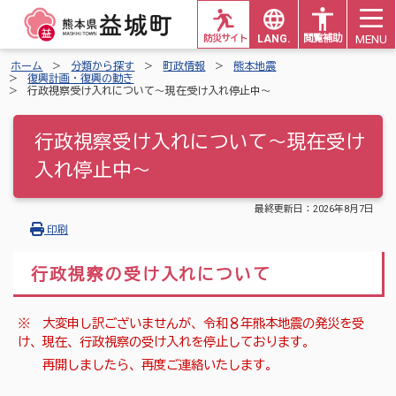
MENU
防災サイト
LANG.
閲覧補助
ホーム
分類から探す
町政情報
熊本地震
復興計画・復興の動き
行政視察受け入れについて～現在受け入れ停止中～
行政視察受け入れについて～現在受け
入れ停止中～
最終更新日：
2026年8月7日
印刷
行政視察の受け入れについて
※ 大変申し訳ございませんが、令和８年熊本地震の発災を受
け、現在、行政視察の受け入れを停止しております。
再開しましたら、再度ご連絡いたします。