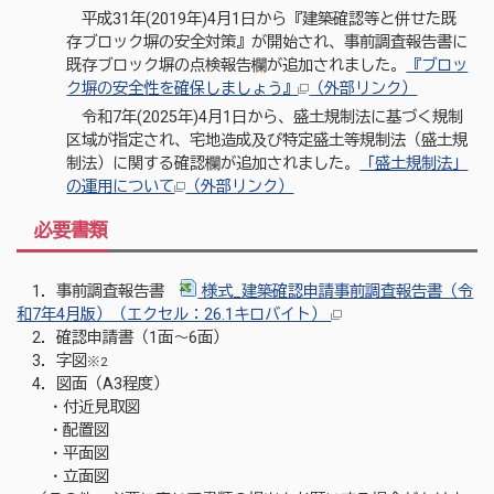
平成31年(2019年)4月1日から『建築確認等と併せた既
存ブロック塀の安全対策』が開始され、事前調査報告書に
既存ブロック塀の点検報告欄が追加されました。
『ブロッ
ク塀の安全性を確保しましょう』
（外部リンク）
令和7年(2025年)4月1日から、盛土規制法に基づく規制
区域が指定され、宅地造成及び特定盛土等規制法（盛土規
制法）に関する確認欄が追加されました。
「盛土規制法」
の運用について
（外部リンク）
必要書類
1．事前調査報告書
様式_建築確認申請事前調査報告書（令
和7年4月版）（エクセル：26.1キロバイト）
2．確認申請書（1面～6面）
3．字図
※2
4．図面（A3程度）
・付近見取図
・配置図
・平面図
・立面図