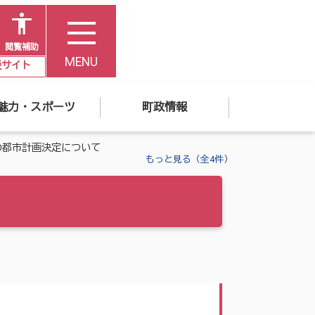
閲覧補助
MENU
災サイト
魅力・スポーツ
町政情報
の都市計画決定について
もっと見る（全4件）