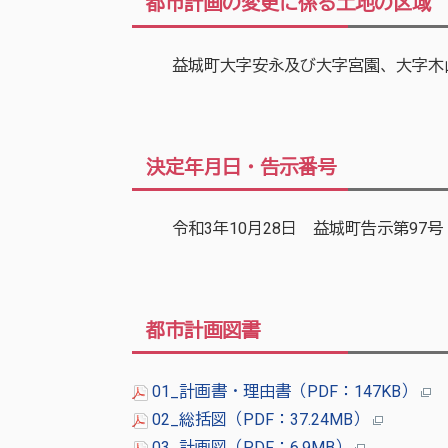
都市計画の変更に係る土地の区域
益城町大字安永及び大字宮園、大字木
決定年月日・告示番号
令和3年10月28日 益城町告示第97号
都市計画図書
01_計画書・理由書（PDF：147KB）
02_総括図（PDF：37.24MB）
03_計画図（PDF：6.9MB）