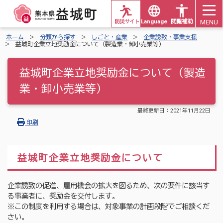
MENU
防災サイト
Languages
閲覧補助
ホーム
分類から探す
しごと・産業
企業誘致・事業支援
益城町企業立地奨励金について（製造業・卸小売業等）
益城町企業立地奨励金について（製造
業・卸小売業等）
最終更新日：
2021年11月22日
印刷
益城町企業立地奨励金について
企業誘致の促進、雇用機会の拡大を図るため、次の要件に該当す
る事業者に、奨励金を交付します。
※この制度を利用する場合は、対象事業の計画段階でご相談くだ
さい。