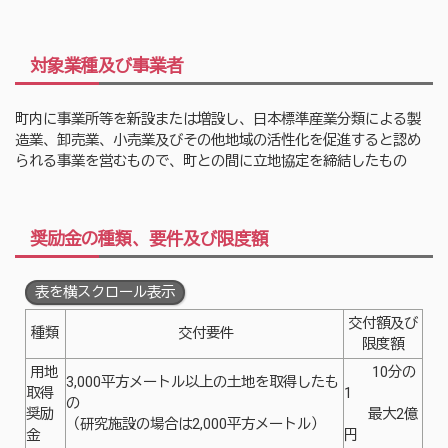
対象業種及び事業者
町内に事業所等を新設または増設し、日本標準産業分類による製
造業、卸売業、小売業及びその他地域の活性化を促進すると認め
られる事業を営むもので、町との間に立地協定を締結したもの
奨励金の種類、要件及び限度額
表を横スクロール表示
交付額及び
種類
交付要件
限度額
用地
10分の
3,000平方メートル以上の土地を取得したも
取得
1
の
奨励
最大2億
（研究施設の場合は2,000平方メートル）
金
円