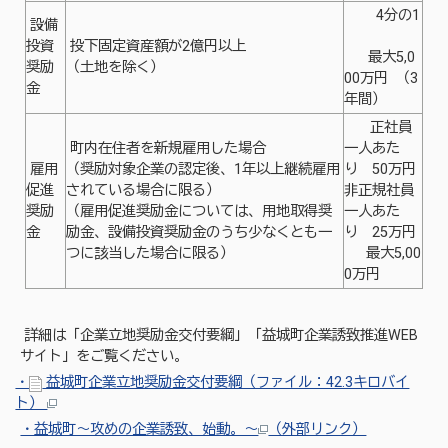
4分の1
設備
投資
投下固定資産額が2億円以上
最大5,0
奨励
（土地を除く）
00万円 （3
金
年間）
正社員
町内在住者を新規雇用した場合
一人あた
雇用
（奨励対象企業の認定後、1年以上継続雇用
り 50万円
促進
されている場合に限る）
非正規社員
奨励
（雇用促進奨励金については、用地取得奨
一人あた
金
励金、設備投資奨励金のうち少なくとも一
り 25万円
つに該当した場合に限る）
最大5,00
0万円
詳細は「企業立地奨励金交付要綱」「益城町企業誘致推進WEB
サイト」をご覧ください。
・
益城町企業立地奨励金交付要綱（ファイル：42.3キロバイ
ト）
・益城町〜攻めの企業誘致、始動。〜
（外部リンク）