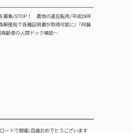
集/STOP！ 農地の違反転用/平成28年
津森郵便局で各種証明書が取得可能に/「阿蘇
期高齢者の人間ドック補助～
にロードで開催/百歳おめでとうございます