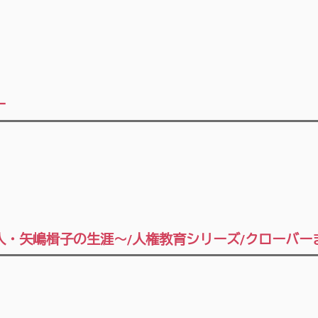
ー
婦人・矢嶋楫子の生涯～/人権教育シリーズ/クローバ