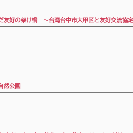
いだ友好の架け橋 ～台湾台中市大甲区と友好交流協
自然公園