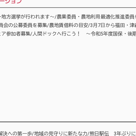
メーション
地方選挙が行われます～/農業委員・農地利用最適化推進委員を募
員会の公募委員を募集/農地賃借料の目安/3月7日から福田・
ア参加者募集/人間ドックへ行こう！ ～令和5年度国保・後
！
題解決への第一歩/地域の見守りに新たな力/熊日駅伝 3年ぶり