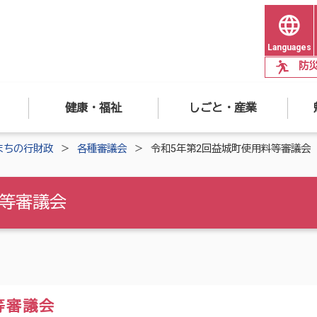
Languages
防
健康・福祉
しごと・産業
まちの行財政
各種審議会
令和5年第2回益城町使用料等審議会
料等審議会
等審議会