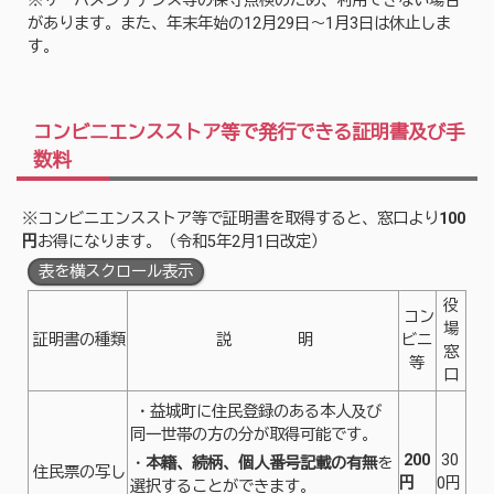
※サーバメンテナンス等の保守点検のため、利用できない場合
があります。また、年末年始の12月29日～1月3日は休止しま
す。
コンビニエンスストア等で発行できる証明書及び手
数料
※コンビニエンスストア等で証明書を取得すると、窓口より
100
円
お得になります。（令和5年2月1日改定）
表を横スクロール表示
役
コン
場
証明書の種類
説 明
ビニ
窓
等
口
・益城町に住民登録のある本人及び
同一世帯の方の分が取得可能です。
200
30
・
本籍、続柄、個人番号記載の有無
を
住民票の写し
円
0円
選択することができます。