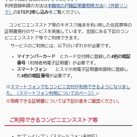
利用登録申請の方法は
本籍地の戸籍証明書取得方法
（外部リン
ク）
の
STEP2申し込み
をご覧ください。
コンビニエンスストア等のキオスク端末を利
用した住民票等の
証明書発行のサービスを実施しています。全国にある下記のコン
ビニエンスストア等でご利用できます。
サービスのご利用には、以下のいずれかが必要です。
マイナンバーカード
とカード交付時に登録した
4桁の暗証
番号
（利用者用電子証明書）が必要です。
スマートフォン
とスマホ用電子証明書申請時に登録し
た
4桁の暗証番号
が必要です。
※
スマートフォンでもコンビニ交付が利用できるようになりまし
た。（スマートフォン利用についてのページ）
※取得できる証明書については下記の表をご確認ください。
ご利用できるコンビニエンスストア等
セブン-イレブン（スマートフォン未対応）