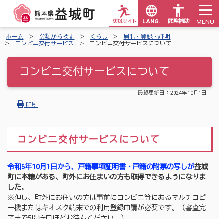
MENU
防災サイト
LANG.
閲覧補助
ホーム
分類から探す
くらし
届出・登録・証明
コンビニ交付サービス
コンビニ交付サービスについて
コンビニ交付サービスについて
最終更新日：
2024年10月1日
印刷
コンビニ交付サービスについて
令和6年10月1日から、戸籍事項証明書・戸籍の附票の写しが
益城
町に本籍がある、町外にお住まいの方も取得できるようになりま
した。
※但し、町外にお住いの方は事前にコンビニ等にあるマルチコピ
ー機またはキオスク端末での利用登録申請が必要です。（審査完
了まで5開庁日ほどお待ちください。）