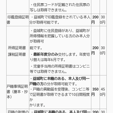
・住民票コードが記載された住民票の
写しは取得できません。
印鑑登録証明
・益城町で印鑑登録をされている本人
200
30
書
分が取得可能です。
円
0円
・益城町に住民登録があり、益城町が
所得情報を把握している方のみ本人分
が取得可
所得証明書
能です。
200
30
円
0円
課税証明書
・
最新年度分のみ
交付します。年度切
り替えは毎年6月です。
・児童手当用の所得証明書はコンビニ
等では取得できません。
・
益城町に本籍のある、本人及び同一
戸籍の方
の分が取得可能です。
戸籍事項証明
・戸籍の異動届を受理後、コンビニ等
350
45
書（謄本・抄
で証明書が取得できるまで10日間程度
円
0円
本）
か
かります。
戸籍の附票の
・
益城町に本籍のある、本人及び同一
200
30