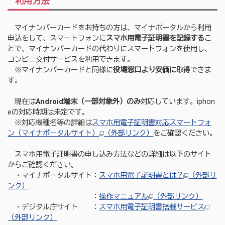
利用方法
マイナンバーカードをお持ちの方は、マイナポータルから利用
申込をして、スマートフォンに
スマホ用電子証明書を記録
する
こ
とで、マイナンバーカードの代わりにスマートフォンを使用し、
コンビニ交付サービスを利用できます。
※マイナンバーカードと同様に
役場窓口より安価に
取得できま
す。
現在は
Android端末（一部対象外）のみ
対応しています。iphon
eの対応時期は未定です。
※対応機種名等の詳細は
スマホ用電子証明書対応スマートフォ
ン（マイナポータルサイト）
（外部リンク）
をご確認ください。
スマホ用電子証明書の申し込み方法などの詳細は以下のサイト
からご確認ください。
・マイナポータルサイト：
スマホ用電子証明書とは？
（外部リ
ンク）
：
操作マニュアル
（外部リンク）
・デジタル庁サイト ：
スマホ用電子証明書搭載サービス
（外部リンク）